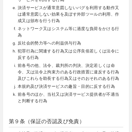
決済サービスが通常意図しないバグを利用する動作又
は通常意図しない効果を及ぼす外部ツールの利用、作
成又は頒布を行う行為
ネットワーク又はシステム等に過度な負荷をかける行
為
反社会的勢力等への利益供与行為
犯罪行為に関連する行為又は公序良俗若しくは法令に
反する行為
前各号の他、法令、裁判所の判決、決定若しくは命
令、又は法令上拘束力のある行政措置に違反する行為
及びこれらを助長する行為又はそのおそれのある行為
本規約及び決済サービスの趣旨・目的に反する行為
前各号のほか、当社又は決済サービス提供者が不適当
と判断する行為
第９条（保証の否認及び免責）